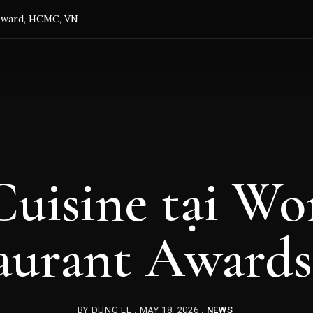
h ward, HCMC, VN
uisine tại Wo
aurant Awards
BY
DUNG LE
MAY 18, 2026
NEWS