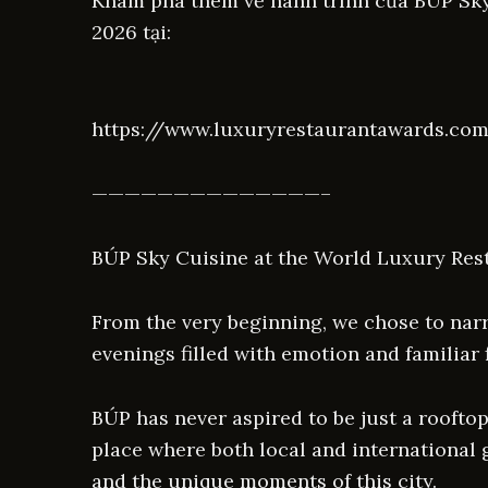
Khám phá thêm về hành trình của BÚP Sky
2026 tại:
https://www.luxuryrestaurantawards.co
——————————————–
BÚP Sky Cuisine at the World Luxury Res
From the very beginning, we chose to nar
evenings filled with emotion and familiar
BÚP has never aspired to be just a rooftop
place where both local and international 
and the unique moments of this city.