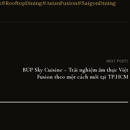
t
#RooftopDining
#AsianFusion
#SaigonDining
NEXT POST
BÚP Sky Cuisine – Trải nghiệm ẩm thực Việt
Fusion theo một cách mới tại TP.HCM