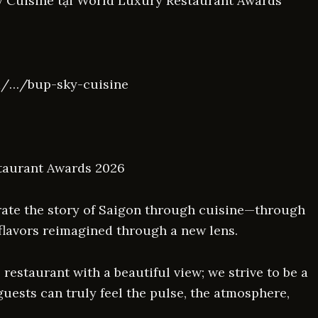
 Cuisine tại World Luxury Restaurant Awards
m/…/bup-sky-cuisine
taurant Awards 2026
rate the story of Saigon through cuisine—through
 flavors reimagined through a new lens.
 restaurant with a beautiful view; we strive to be a
guests can truly feel the pulse, the atmosphere,