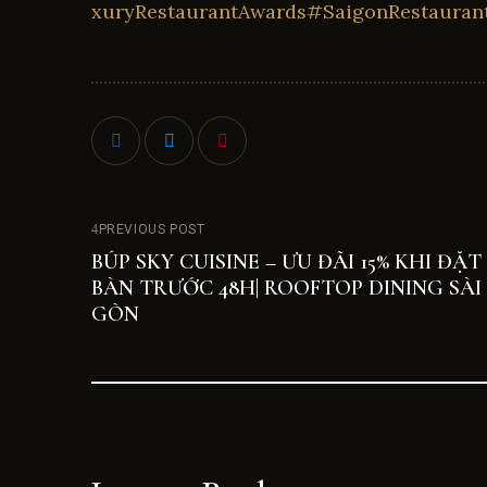
xuryRestaurantAwards
#SaigonRestauran
PREVIOUS POST
BÚP SKY CUISINE – ƯU ĐÃI 15% KHI ĐẶT
BÀN TRƯỚC 48H| ROOFTOP DINING SÀI
GÒN