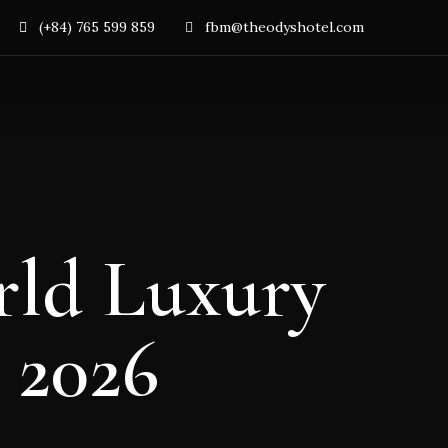
(+84) 765 599 859
fbm@theodyshotel.com
rld Luxury
 2026