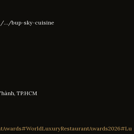
m/…/bup-sky-cuisine
Thành, TP.HCM
tAwards
#WorldLuxuryRestaurantAwards2026
#Lu